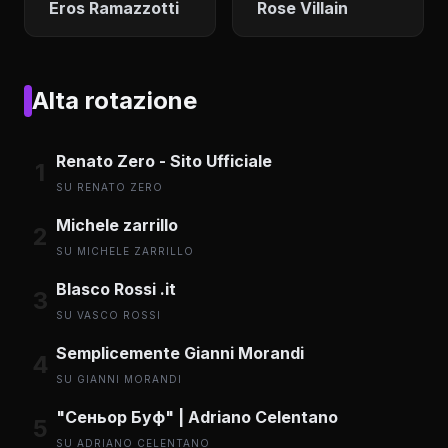
Eros Ramazzotti
Rose Villain
Alta rotazione
Renato Zero - Sito Ufficiale
1
SU RENATO ZERO
Michele zarrillo
2
SU MICHELE ZARRILLO
Blasco Rossi .it
3
SU VASCO ROSSI
Semplicemente Gianni Morandi
4
SU GIANNI MORANDI
"Сеньор Буф" | Adriano Celentano
5
SU ADRIANO CELENTANO