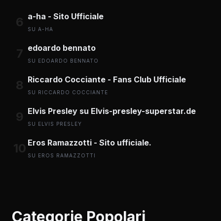
a-ha - Sito Ufficiale
6
SU A-HA
edoardo bennato
7
SU EDOARDO BENNATO
Riccardo Cocciante - Fans Club Ufficiale
8
SU RICCARDO COCCIANTE
Elvis Presley su Elvis-presley-superstar.de
9
SU ELVIS PRESLEY
Eros Ramazzotti - Sito ufficiale.
10
SU EROS RAMAZZOTTI
Categorie Popolari