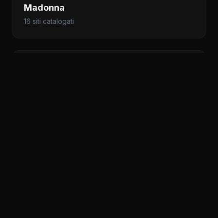
Madonna
16 siti catalogati
Marilyn Manson
15 siti catalogati
Pink Floyd
15 siti catalogati