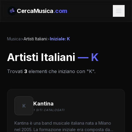
CercaMusica
.com
Musica
>
Artisti Italiani
>
Iniziale: K
Artisti Italiani
— K
Trovati
3
elementi che iniziano con "K".
Kantina
K
1 SITI CATALOGATI
Kantina è una band musicale italiana nata a Milano
nel 2005. La formazione iniziale era composta da