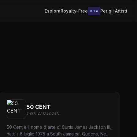
Esplora
Royalty-Free
Per gli Artisti
BETA
50 CENT
5 SITI CATALOGATI
50 Cent è il nome d'arte di Curtis James Jackson III,
nato il 6 luglio 1975 a South Jamaica, Queens, New