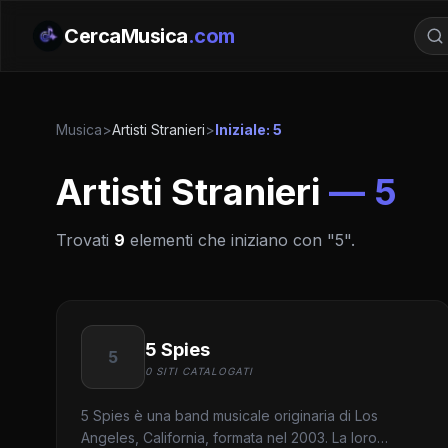
CercaMusica
.com
Musica
>
Artisti Stranieri
>
Iniziale: 5
Artisti Stranieri
— 5
Trovati
9
elementi che iniziano con "5".
5 Spies
5
0 SITI CATALOGATI
5 Spies è una band musicale originaria di Los
Angeles, California, formata nel 2003. La loro