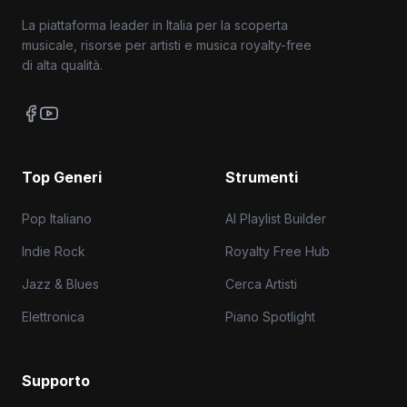
miglior produzione elettronica. A.m. Prophecy è noto
per i suoi spettacoli dal vivo coinvolgenti, che
La piattaforma leader in Italia per la scoperta
combinano elementi visuali e sonori per creare
musicale, risorse per artisti e musica royalty-free
un'esperienza unica per il pubblico.
di alta qualità.
Top Generi
Strumenti
Pop Italiano
AI Playlist Builder
Indie Rock
Royalty Free Hub
Jazz & Blues
Cerca Artisti
Elettronica
Piano Spotlight
Supporto