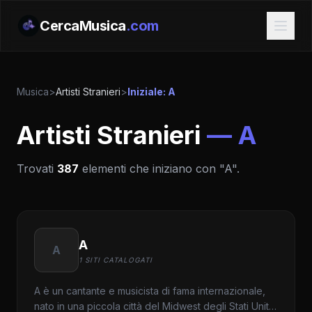
CercaMusica
.com
Musica
>
Artisti Stranieri
>
Iniziale: A
Artisti Stranieri
— A
Trovati
387
elementi che iniziano con "A".
A
A
1 SITI CATALOGATI
A è un cantante e musicista di fama internazionale,
nato in una piccola città del Midwest degli Stati Uniti.