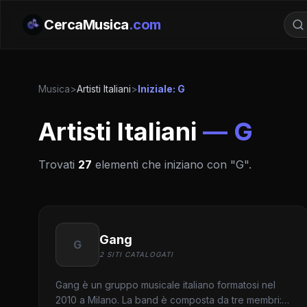
CercaMusica
.com
Musica
>
Artisti Italiani
>
Iniziale: G
Artisti Italiani
— G
Trovati
27
elementi che iniziano con "G".
Gang
G
2 SITI CATALOGATI
Gang è un gruppo musicale italiano formatosi nel
2010 a Milano. La band è composta da tre membri: