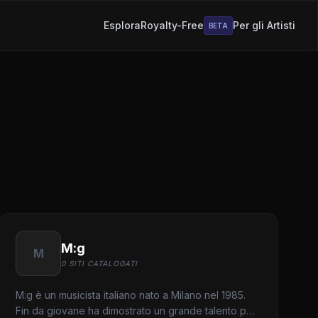
Esplora
Royalty-Free
Per gli Artisti
BETA
M:g
M
0 SITI CATALOGATI
M:g è un musicista italiano nato a Milano nel 1985.
Fin da giovane ha dimostrato un grande talento per