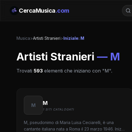
CercaMusica
.com
Musica
>
Artisti Stranieri
>
Iniziale: M
Artisti Stranieri
— M
Trovati
593
elementi che iniziano con "M".
M
M
1 SITI CATALOGATI
M, pseudonimo di Maria Luisa Ceciarelli, è una
cantante italiana nata a Roma il 23 marzo 1946. Inizia