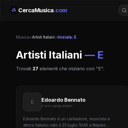
CercaMusica
.com
Musica
>
Artisti Italiani
>
Iniziale: E
Artisti Italiani
— E
Trovati
27
elementi che iniziano con "E".
Edoardo Bennato
E
3 SITI CATALOGATI
Edoardo Bennato è un cantautore, musicista e
attore italiano nato il 23 luglio 1946 a Naples.