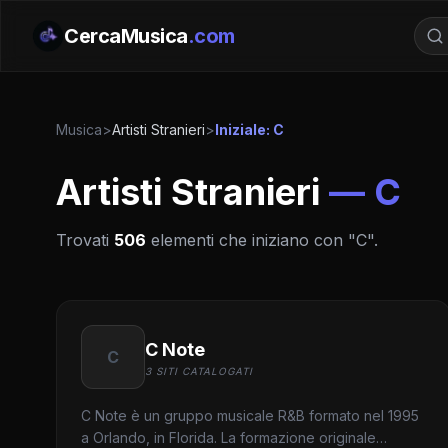
CercaMusica
.com
Musica
>
Artisti Stranieri
>
Iniziale: C
Artisti Stranieri
— C
Trovati
506
elementi che iniziano con "C".
C Note
C
3 SITI CATALOGATI
C Note è un gruppo musicale R&B formato nel 1995
a Orlando, in Florida. La formazione originale