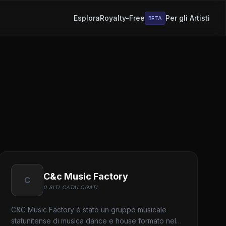
Esplora
Royalty-Free
Per gli Artisti
BETA
C&c Music Factory
C
0 SITI CATALOGATI
C&C Music Factory è stato un gruppo musicale
statunitense di musica dance e house formato nel