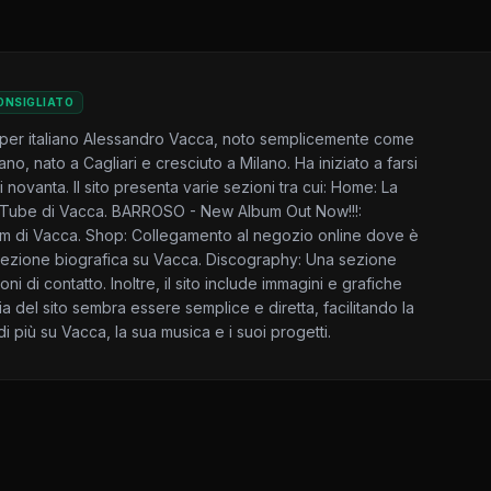
ONSIGLIATO
rapper italiano Alessandro Vacca, noto semplicemente come
no, nato a Cagliari e cresciuto a Milano. Ha iniziato a farsi
i novanta. Il sito presenta varie sezioni tra cui: Home: La
ouTube di Vacca. BARROSO - New Album Out Now!!!:
um di Vacca. Shop: Collegamento al negozio online dove è
a sezione biografica su Vacca. Discography: Una sezione
oni di contatto. Inoltre, il sito include immagini e grafiche
cia del sito sembra essere semplice e diretta, facilitando la
 più su Vacca, la sua musica e i suoi progetti.