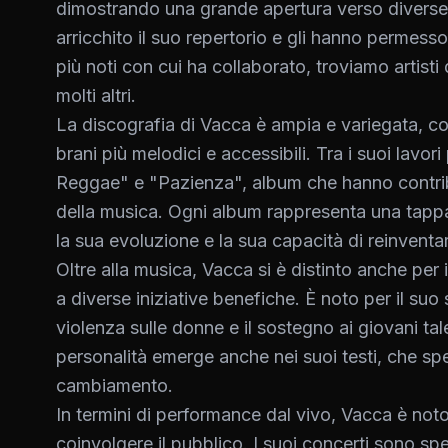
dimostrando una grande apertura verso diverse 
arricchito il suo repertorio e gli hanno permesso
più noti con cui ha collaborato, troviamo artist
molti altri.
La discografia di Vacca è ampia e variegata, c
brani più melodici e accessibili. Tra i suoi lavor
Reggae" e "Pazienza", album che hanno contrib
della musica. Ogni album rappresenta una tappa
la sua evoluzione e la sua capacità di reinventa
Oltre alla musica, Vacca si è distinto anche per
a diverse iniziative benefiche. È noto per il suo
violenza sulle donne e il sostegno ai giovani ta
personalità emerge anche nei suoi testi, che s
cambiamento.
In termini di performance dal vivo, Vacca è noto
coinvolgere il pubblico. I suoi concerti sono sp