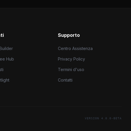
ti
Supporto
 Builder
Centro Assistenza
ree Hub
Privacy Policy
ti
Termini d'uso
light
Contatti
VERSION 4.0.0-BETA