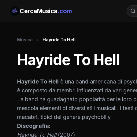
CercaMusica
.com
Musica
Hayride To Hell
Hayride To Hell
Hayride To Hell
è una band americana di psych
è composto da membri influenzati da vari generi mu
La band ha guadagnato popolarità per le loro p
mescola elementi di diversi stili musicali. I test
macabri, tipici del genere psychobilly.
Discografia:
Hayride To Hell
(2007)